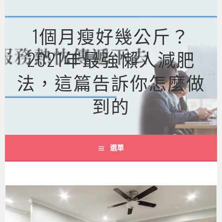
跳
至
1個月瘦好幾公斤？
主
要
2021年最強懶人減肥
內
容
法，這篇告訴你怎麼做
到的
選單