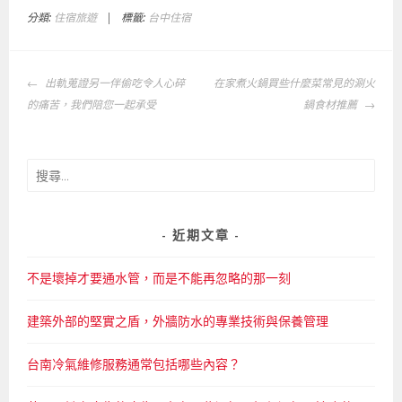
分類:
住宿旅遊
|
標籤:
台中住宿
文
出軌蒐證另一伴偷吃令人心碎
在家煮火鍋買些什麼菜常見的涮火
章
的痛苦，我們陪您一起承受
鍋食材推薦
導
覽
搜
尋
關
鍵
近期文章
字:
不是壞掉才要通水管，而是不能再忽略的那一刻
建築外部的堅實之盾，外牆防水的專業技術與保養管理
台南冷氣維修服務通常包括哪些內容？