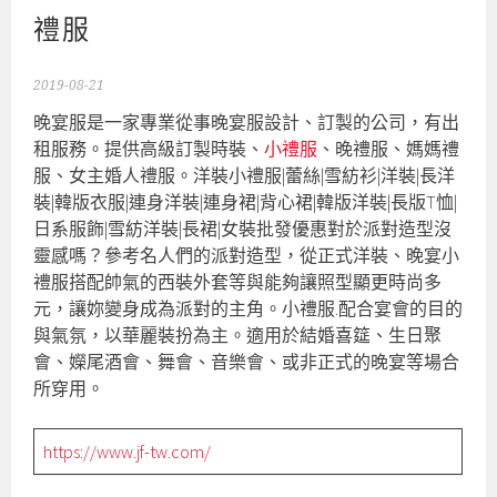
禮服
2019-08-21
晚宴服是一家專業從事晚宴服設計、訂製的公司，有出
租服務。提供高級訂製時裝、
小禮服
、晚禮服、媽媽禮
服、女主婚人禮服。洋裝小禮服|蕾絲|雪紡衫|洋裝|長洋
裝|韓版衣服|連身洋裝|連身裙|背心裙|韓版洋裝|長版T恤|
日系服飾|雪紡洋裝|長裙|女裝批發優惠對於派對造型沒
靈感嗎？參考名人們的派對造型，從正式洋裝、晚宴小
禮服搭配帥氣的西裝外套等與能夠讓照型顯更時尚多
元，讓妳變身成為派對的主角。小禮服.配合宴會的目的
與氣氛，以華麗裝扮為主。適用於結婚喜筵、生日聚
會、嬫尾酒會、舞會、音樂會、或非正式的晚宴等場合
所穿用。
https://www.jf-tw.com/