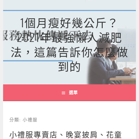
跳
至
1個月瘦好幾公斤？
主
要
2021年最強懶人減肥
內
容
法，這篇告訴你怎麼做
到的
選單
分類:
小禮服
小禮服專賣店、晚宴披肩、花童