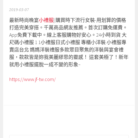
2019-03-07
最新時尚晚宴
小禮服
| 購買時下流行女裝-用划算的價格
打造完美穿搭。千萬商品網友推薦。首次訂購免運費。
App免費下載中。線上客服購物好安心。24小時到貨 大
尺碼小禮服 1 1小禮服日式小禮服 專櫃小洋裝 小禮服專
賣店台北 媽媽洋裝禮服多款眾目聚焦的洋裝與宴會禮
服，款款皆是妳我美麗繆思的靈感！ 這套美極了！新年
就用小禮服擺脫一成不變的形象~
https://www.jf-tw.com/