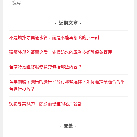
搜
尋
關
鍵
近期文章
字:
不是壞掉才要通水管，而是不能再忽略的那一刻
建築外部的堅實之盾，外牆防水的專業技術與保養管理
台南冷氣維修服務通常包括哪些內容？
苗栗關鍵字廣告的廣告平台有哪些選擇？如何選擇最適合的平
台進行投放？
突顯專業魅力：簡約而優雅的名片設計
彙整