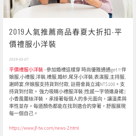
2019人氣推薦商品春夏大折扣-平
價禮服小洋裝
2019-03-07
平價禮服小洋裝
~參加婚禮這樣穿 時尚優雅通通get‎ !! 伴
娘服,小禮服,洋裝,禮服,婚紗,尾牙小洋裝,表演服,主持服,
謝師宴,伴娘服支持貨到付款, 註冊會員立減NT$100。支
持貨到付款。 強力吸睛小禮服洋裝 |性感一字領連身裙 |
小香風蕾絲洋裝‎ ，承接著每個人的多元面向，讓溫柔與
率性並存。每道顏色都能在找到適合的穿著，舒服展現
每一個自己。
https://www.jf-tw.com/news-2.html