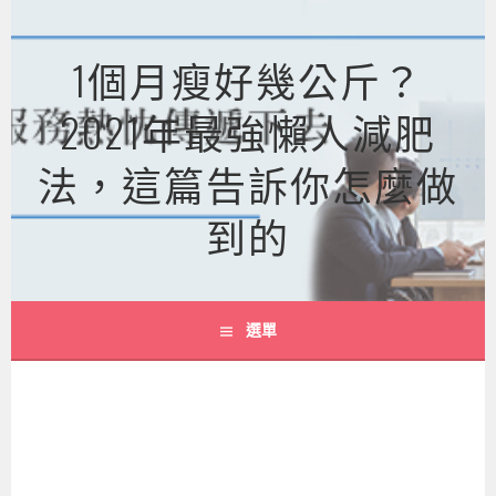
跳
至
1個月瘦好幾公斤？
主
要
2021年最強懶人減肥
內
容
法，這篇告訴你怎麼做
到的
選單