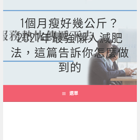
跳
至
1個月瘦好幾公斤？
主
要
2021年最強懶人減肥
內
容
法，這篇告訴你怎麼做
到的
選單