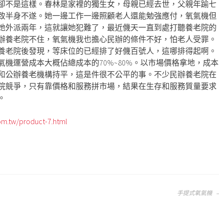
卻不是這樣。春林是家裡的獨生女，母親已經去世，父親年踰七
致半身不遂。她一邊工作一邊照顧老人還能勉強應付，氧氣機但
她外派兩年，這就讓她犯難了，最近僟天一直到處打聽養老院的
辦養老院不住，氧氣機我也擔心民辦的條件不好，怕老人受罪。
養老院後發現，等床位的已經排了好僟百號人，這哪排得起啊。
機運營成本大概佔總成本的70%~80%。以市場價格拿地，成本
和公辦養老機構持平，這是件很不公平的事。不少民辦養老院在
院競爭，只有靠價格和服務拼市場，結果在生存和服務質量要求
。
m.tw/product-7.html
手提式氧氣機