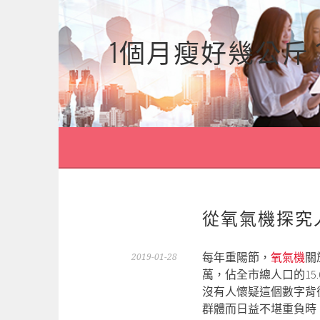
跳
至
1個月瘦好幾公斤
主
要
內
容
從氧氣機探究
每年重陽節，
氧氣機
關
2019-01-28
萬，佔全市總人口的15.
沒有人懷疑這個數字背
群體而日益不堪重負時