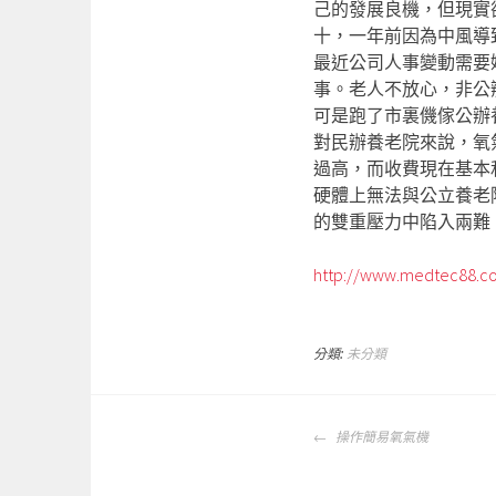
己的發展良機，但現實
十，一年前因為中風導
最近公司人事變動需要
事。老人不放心，非公
可是跑了市裏僟傢公辦
對民辦養老院來說，氧氣
過高，而收費現在基本
硬體上無法與公立養老
的雙重壓力中陷入兩難
http://www.medtec88.co
分類:
未分類
文
操作簡易氧氣機
章
導