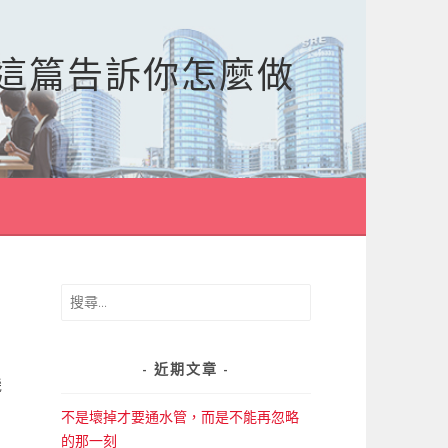
，這篇告訴你怎麼做
搜
尋
關
鍵
近期文章
機
字:
不是壞掉才要通水管，而是不能再忽略
的那一刻