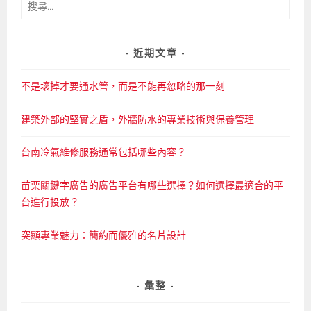
搜
尋
關
鍵
近期文章
字:
不是壞掉才要通水管，而是不能再忽略的那一刻
建築外部的堅實之盾，外牆防水的專業技術與保養管理
台南冷氣維修服務通常包括哪些內容？
苗栗關鍵字廣告的廣告平台有哪些選擇？如何選擇最適合的平
台進行投放？
突顯專業魅力：簡約而優雅的名片設計
彙整