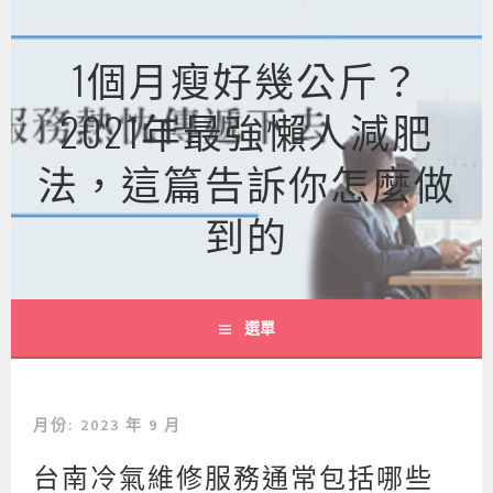
跳
至
1個月瘦好幾公斤？
主
要
2021年最強懶人減肥
內
容
法，這篇告訴你怎麼做
到的
選單
月份:
2023 年 9 月
台南冷氣維修服務通常包括哪些