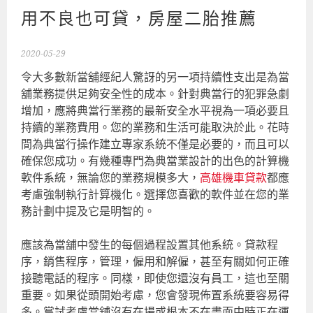
用不良也可貸，房屋二胎推薦
2020-05-29
令大多數新當舖經紀人驚訝的另一項持續性支出是為當
舖業務提供足夠安全性的成本。針對典當行的犯罪急劇
增加，應將典當行業務的最新安全水平視為一項必要且
持續的業務費用。您的業務和生活可能取決於此。花時
間為典當行操作建立專家系統不僅是必要的，而且可以
確保您成功。有幾種專門為典當業設計的出色的計算機
軟件系統，無論您的業務規模多大，
高雄機車貸款
都應
考慮強制執行計算機化。選擇您喜歡的軟件並在您的業
務計劃中提及它是明智的。
應該為當舖中發生的每個過程設置其他系統。貸款程
序，銷售程序，管理，僱用和解僱，甚至有關如何正確
接聽電話的程序。同樣，即使您還沒有員工，這也至關
重要。如果從頭開始考慮，您會發現佈置系統要容易得
多。嘗試考慮當舖沒有在場或根本不在畫面中時正在運