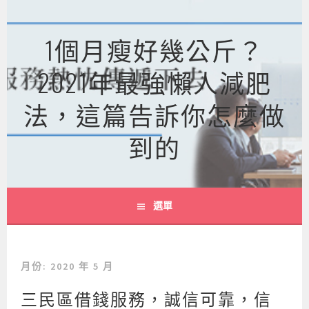
跳
至
1個月瘦好幾公斤？
主
要
2021年最強懶人減肥
內
容
法，這篇告訴你怎麼做
到的
選單
月份:
2020 年 5 月
三民區借錢服務，誠信可靠，信