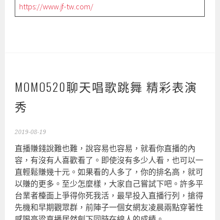
https://www.jf-tw.com/
MOMO520聊天唱歌跳舞 精彩表演
秀‎
2019-08-19
直播賺錢說難也難，說容易也容易，就看你直播的內
容，有沒有人喜歡看了。即使沒有多少人看，也可以一
直輕鬆賺幾十元。如果看的人多了，你的排名高，就可
以賺的更多。至少怎麼樣，大家自己嘗試下吧。許多平
台業者檯面上爭得你死我活，最早投入直播行列，搶得
先機和早期觀眾群，前陣子一個女網友凌晨兩點穿著性
感喝高粱直播居然創下同時在線人的成績。