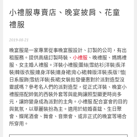
小禮服專賣店、晚宴披肩、花童
禮服
2019-08-21
晚宴服是一家專業從事晚宴服設計、訂製的公司，有出
租服務。提供高級訂製時裝、
小禮服
、晚禮服、媽媽禮
服、女主婚人禮服。洋裝小禮服|蕾絲|雪紡衫|洋裝|長洋
裝|韓版衣服|連身洋裝|連身裙|背心裙|韓版洋裝|長版T恤|
日系服飾|雪紡洋裝|長裙|女裝批發優惠對於派對造型沒
靈感嗎？參考名人們的派對造型，從正式洋裝、晚宴小
禮服搭配帥氣的西裝外套等與能夠讓照型顯更時尚多
元，讓妳變身成為派對的主角。小禮服.配合宴會的目的
與氣氛，以華麗裝扮為主。適用於結婚喜筵、生日聚
會、嬫尾酒會、舞會、音樂會、或非正式的晚宴等場合
所穿用。