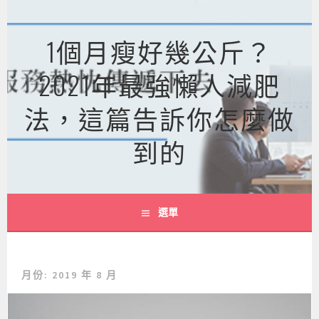
跳
至
1個月瘦好幾公斤？
主
要
2021年最強懶人減肥
內
容
法，這篇告訴你怎麼做
到的
選單
月份:
2019 年 8 月