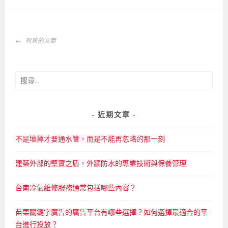
文
較舊的文章
章
導
覽
搜
尋
關
鍵
近期文章
字:
不是壞掉才要通水管，而是不能再忽略的那一刻
建築外部的堅實之盾，外牆防水的專業技術與保養管理
台南冷氣維修服務通常包括哪些內容？
苗栗關鍵字廣告的廣告平台有哪些選擇？如何選擇最適合的平
台進行投放？