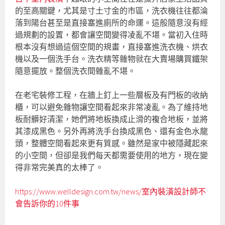
的至高關鍵，尤其是寸土寸金的市區，洗衣機往往都淪
落到陽台甚至是直接塞進廁所的命運。這般隨意沒有經
過規劃的設置，都會讓空間變得凌亂不堪。當初入住時
根本沒有想過這個空間的規畫，直接塞進洗衣機、烘衣
機以及一個洗手台。洗衣精等雜物就在大賣場購買鐵架
隨意擺放。整個洗衣間雜亂不堪。
在老宅裝修工程，在牆上釘上一些層板及有門板的收納
櫃，可以避免雜物讓空間看起來非常凌亂。為了維持地
板耐髒好清潔，她們將地板換成止滑的複合地板，並將
其漆成黑色。另外再將洗手台換成黑色、還有金色水龍
頭，整體空間看起來更有質感。雖然是家中被隱藏起來
的小空間，但卻是我們每天都需要使用的地方，現在變
得非常完美真的太棒了。
https://www.welldesign.com.tw/news/室內裝潢設計師不
會告訴你的10件事