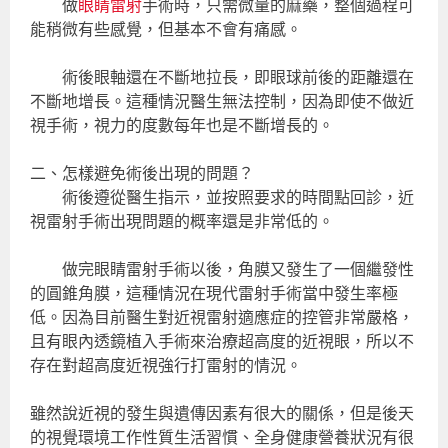
做
眼睛雷射
手術時，只需微量的麻藥，整個過程可
能稍微有些感覺，但基本不會有痛感。
術後眼軸還在不斷地拉長，即眼球前後的距離還在
不斷地增長。這種情況醫生無法控制，因為即使不做近
視手術，視力的度數每年也是不斷增長的。
二、怎樣避免術後出現的問題？
術後遵從醫生指示，並按照要求的時間點回診，近
視雷射手術出現問題的概率還是非常低的。
做完眼睛雷射手術以後，角膜又發生了一個繼發性
的圓錐角膜，這種情況在現代雷射手術當中發生率極
低。因為目前醫生對近視雷射適應症的控管非常嚴格，
且有眼內透鏡植入手術來治療超高度的近視眼，所以不
存在對超高度近視強行打雷射的情況。
雖然說近視的發生與遺傳因素有很大的關係，但是後天
的視覺環境工作性質生活習慣、全身健康營養狀況有很