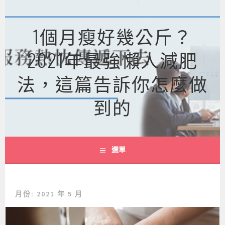
跳
至
1個月瘦好幾公斤？
主
要
2021年最強懶人減肥
內
容
法，這篇告訴你怎麼做
到的
選單
月份:
2021 年 5 月