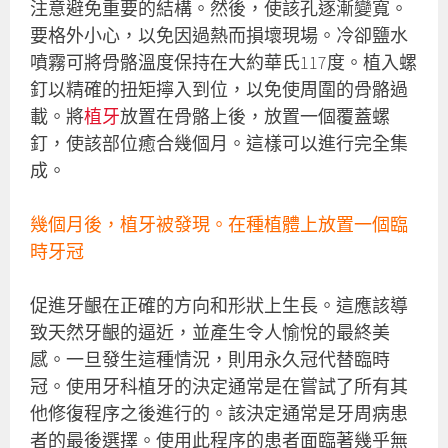
注意避免重要的結構。然後，使該孔逐漸變寬。
要格外小心，以免因過熱而損壞現場。冷卻鹽水
噴霧可將骨骼溫度保持在大約華氏117度。植入螺
釘以精確的扭矩擰入到位，以免使周圍的骨骼過
載。將
植牙
放置在骨骼上後，放置一個覆蓋螺
釘，使該部位癒合幾個月。這樣可以進行完全集
成。
幾個月後，植牙被發現。在種植體上放置一個臨
時牙冠
促進牙齦在正確的方向和形狀上生長。這應該導
致天然牙齦的逼近，並產生令人愉悅的最終美
感。一旦發生這種情況，則用永久冠代替臨時
冠。使用牙科植牙的決定通常是在嘗試了所有其
他修復程序之後進行的。該決定通常是牙周病患
者的最後選擇。使用此程序的患者面臨著幾乎無