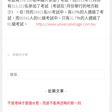
考試有259,330名申請人參加了考試，而2012年12月則
有313,322名參加了考試（考試在7月份舉行的地方較
少）。在7月的16921名N5考試中，有63％的人通過了考
試，而90342人的N1級考試中，只有31.7％的人通過了
N1級考試。
https://www.universalvillage.com.tw/
文
較舊的文章
章
導
覽
搜
尋
關
鍵
近期文章
字:
不是壞掉才要通水管，而是不能再忽略的那一刻