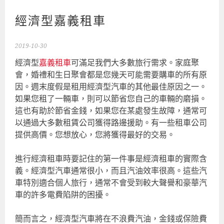
經濟型嘉義租車
2019-10-30
經濟型
嘉義租車
可滿足我們大多數旅行需求。家庭聚
會，婚禮和生日聚會都是您幾天可能需要購車的所有原
因。週末度假是租用經濟型汽車的其他最佳原因之一。
如果您租了一輛車，則可以節省您自己的車輛的磨損。
這也有助於節省金錢，如果您在某處發生故障，通常可
以通過大多數租賃公司獲得路邊援助。有一些租車公司
提供高價。您想放心，您將獲得最好的交易。
進行經濟租車時要記住的第一件事是經濟租車的實際含
義。經濟型汽車通常很小，而且汽油效率很高。這些汽
車特別適合個人旅行，通常不會受到較大聲譽和豪華汽
車的許多電費陷阱的困擾。
簡而言之，經濟型汽車將在不浪費汽油，金錢或保險費