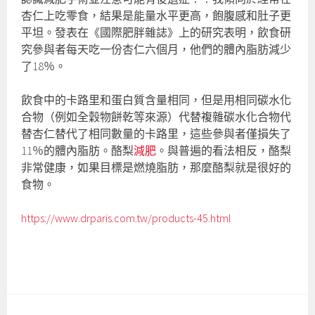
杏仁上吃零食，結果是能量水平更高，飽腹感和肚子更
平坦。發表在《國際肥胖雜誌》上的研究表明，飲食研
究參與者每天吃一份杏仁六個月，他們的體內脂肪減少
了18％。
飲食中的卡路里和蛋白質含量相同，但是用相同碳水化
合物（例如全穀物餅乾等來源）代替複雜碳水化合物代
替杏仁替代了相同數量的卡路里，這些參與者僅損失了
11％的體內脂肪。酪梨
減肥
。與普遍的看法相反，酪梨
非常健康，如果目標是燃燒脂肪，那麼酪梨就是很好的
食物。
https://www.drparis.com.tw/products-45.html