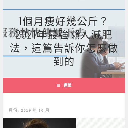
跳
至
1個月瘦好幾公斤？
主
要
2021年最強懶人減肥
內
容
法，這篇告訴你怎麼做
到的
選單
月份:
2019 年 10 月