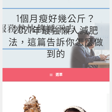
跳
至
1個月瘦好幾公斤？
主
要
2021年最強懶人減肥
內
容
法，這篇告訴你怎麼做
到的
選單