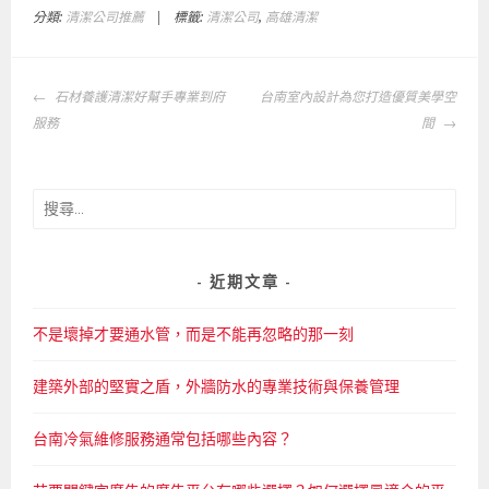
分類:
清潔公司推薦
|
標籤:
清潔公司
,
高雄清潔
文
石材養護清潔好幫手專業到府
台南室內設計為您打造優質美學空
章
服務
間
導
覽
搜
尋
關
鍵
近期文章
字:
不是壞掉才要通水管，而是不能再忽略的那一刻
建築外部的堅實之盾，外牆防水的專業技術與保養管理
台南冷氣維修服務通常包括哪些內容？