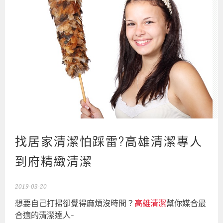
找居家清潔怕踩雷?高雄清潔專人
到府精緻清潔
2019-03-20
想要自己打掃卻覺得麻煩沒時間？
高雄清潔
幫你媒合最
合適的清潔達人‎~