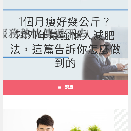
跳
至
1個月瘦好幾公斤？
主
要
2021年最強懶人減肥
內
容
法，這篇告訴你怎麼做
到的
選單