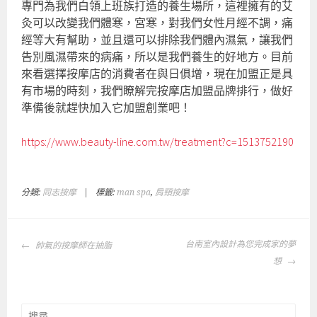
專門為我們白領上班族打造的養生場所，這裡擁有的艾
灸可以改變我們體寒，宮寒，對我們女性月經不調，痛
經等大有幫助，並且還可以排除我們體內濕氣，讓我們
告別風濕帶來的病痛，所以是我們養生的好地方。目前
來看選擇按摩店的消費者在與日俱增，現在加盟正是具
有市場的時刻，我們瞭解完按摩店加盟品牌排行，做好
準備後就趕快加入它加盟創業吧！
https://www.beauty-line.com.tw/treatment?c=1513752190
分類:
同志按摩
|
標籤:
man spa
,
肩頸按摩
文
台南室內設計為您完成家的夢
帥氣的按摩師在抽脂
章
想
導
覽
搜