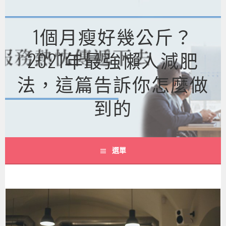
跳
至
1個月瘦好幾公斤？
主
要
2021年最強懶人減肥
內
容
法，這篇告訴你怎麼做
到的
選單