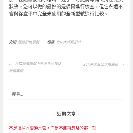
狀態。您可以做的最好的是偶爾進行檢查，但它永遠不
會與從盒子中完全未使用的全新型號進行比較。
分類:
餐廳設備規劃
|
標籤:
台中大坪數設計
文
台南裝潢精選上千張各式風格
24h專業台北水電服務
章
裝潢案例
導
覽
搜
尋
關
鍵
近期文章
字:
不是壞掉才要通水管，而是不能再忽略的那一刻