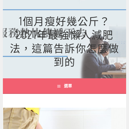
跳
至
1個月瘦好幾公斤？
主
要
2021年最強懶人減肥
內
容
法，這篇告訴你怎麼做
到的
選單