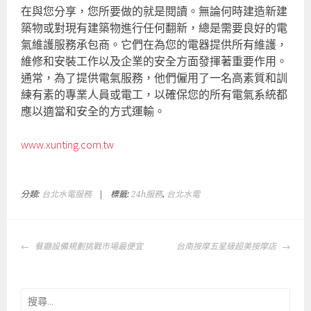
在與您分享，您所要做的就是閱讀。無論何時建造新建
築物或對現有建築物進行任何翻新，總是需要良好的電
氣維護服務承包商。它們在為您的電器提供所有維護，
維修和安裝工作以及企業的安全方面發揮著重要作用。
通常，為了提供電氣服務，他們僱用了一名高素質和訓
練有素的專業人員或電工，以確保您的所有電氣系統都
應以適當和安全的方式運輸。
www.xunting.com.tw
分類:
台北水電服務
|
標籤:
24h服務
,
台北水電
文
餐廳設備規劃挑戰市場最便宜
台南按摩五星級超美按摩店
章
導
覽
搜