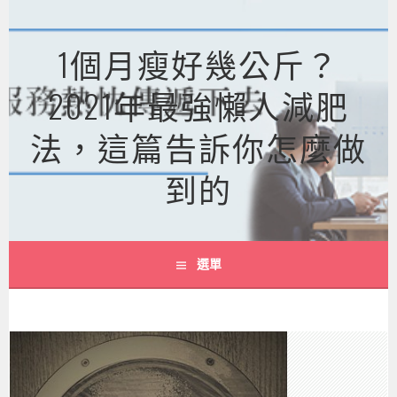
跳
至
1個月瘦好幾公斤？
主
要
2021年最強懶人減肥
內
容
法，這篇告訴你怎麼做
到的
選單