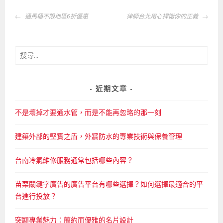
文
通馬桶不限地區6折優惠
律師台北用心捍衛你的正義
章
導
覽
搜
尋
關
鍵
近期文章
字:
不是壞掉才要通水管，而是不能再忽略的那一刻
建築外部的堅實之盾，外牆防水的專業技術與保養管理
台南冷氣維修服務通常包括哪些內容？
苗栗關鍵字廣告的廣告平台有哪些選擇？如何選擇最適合的平
台進行投放？
突顯專業魅力：簡約而優雅的名片設計