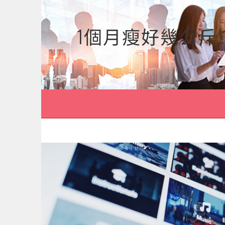
跳
至
1個月瘦好幾公斤
主
要
內
容