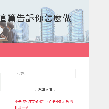
，這篇告訴你怎麼做
搜
尋
關
鍵
近期文章
字:
不是壞掉才要通水管，而是不能再忽略
的那一刻