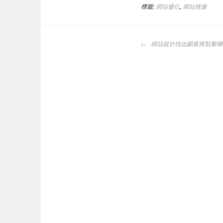
標籤:
網站優化
,
網站維護
文
網站設計找出顧客將點擊轉
章
導
覽