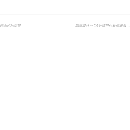
變為成功銷量
網頁設計台北5分鐘帶你看懂觀念