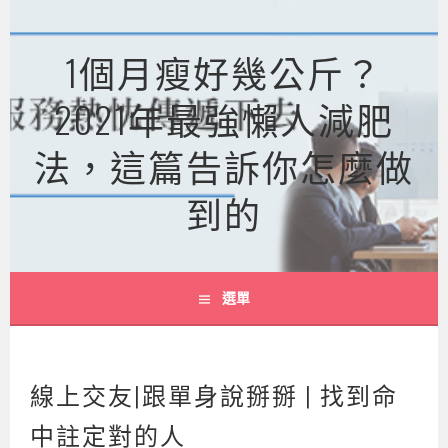
跳
至
1個月瘦好幾公斤？
主
要
2021年最強懶人減肥
內
容
法，這篇告訴你怎麼做
到的
選單
線上交友|跟單身說掰掰 | 找到命
中註定對的人