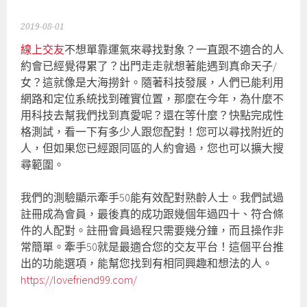
2019-08-01
線上交友
不想單靠運氣來尋找對象？一直跟不適合的人
約會已經覺得累了？出門走走就想著能遇到真命天子/
女？這就像是大海撈針。隨著科技發展，人們已能利用
網路和定位系統找到確實位置，那麼在今年，為什麼不
用科技去幫我們找到真愛呢？還在等什麼？快點完成性
格測試，看一下有多少人跟您配對！您可以尋找附近的
人，但如果您已經跟同區的人約會過，您也可以擴大搜
尋範圍。
我們的測驗顯示牽手50能有效配對熟齡人士。我們試過
註冊成為會員，最後真的成功跟幾個年過四十、符合條
件的人配對。註冊會員過程只需要幾分鐘，而且操作非
常簡單。牽手50就是最適合您的交友平台！這個平台推
出的功能選項，能幫您找到有相同興趣和想法的人。
https://lovefriend99.com/