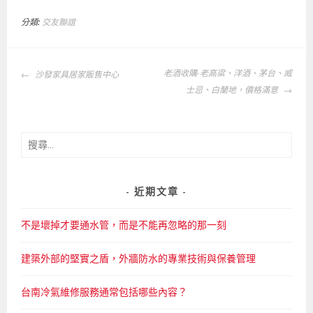
分類:
交友聯誼
文
老酒收購-老高粱、洋酒、茅台、威
沙發家具居家販售中心
章
士忌、白蘭地，價格滿意
導
覽
搜
尋
關
鍵
近期文章
字:
不是壞掉才要通水管，而是不能再忽略的那一刻
建築外部的堅實之盾，外牆防水的專業技術與保養管理
台南冷氣維修服務通常包括哪些內容？