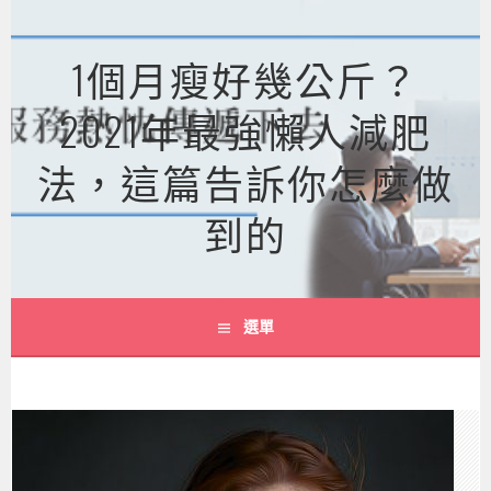
跳
至
1個月瘦好幾公斤？
主
要
2021年最強懶人減肥
內
容
法，這篇告訴你怎麼做
到的
選單