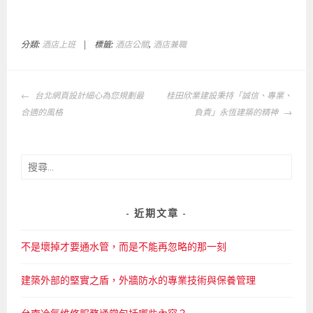
分類:
酒店上班
|
標籤:
酒店公關
,
酒店兼職
文
台北網頁設計細心為您規劃最
桂田欣業建設秉持「誠信、專業、
章
合適的風格
負責」永恆建築的精神
導
覽
搜
尋
關
鍵
近期文章
字:
不是壞掉才要通水管，而是不能再忽略的那一刻
建築外部的堅實之盾，外牆防水的專業技術與保養管理