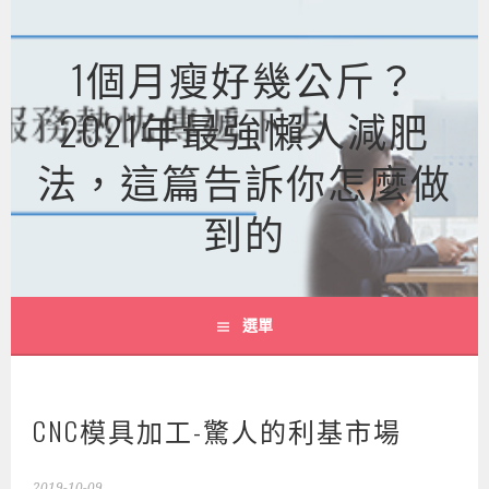
跳
至
1個月瘦好幾公斤？
主
要
2021年最強懶人減肥
內
容
法，這篇告訴你怎麼做
到的
選單
CNC模具加工-驚人的利基市場
2019-10-09