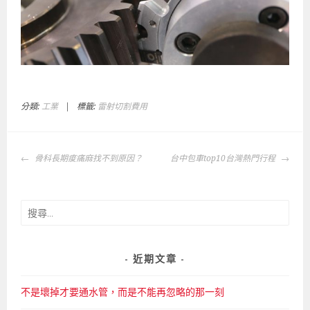
分類:
工業
|
標籤:
雷射切割費用
文
骨科長期痠痛麻‎找不到原因？
台中包車top10台灣熱門行程
章
導
覽
搜
尋
關
鍵
近期文章
字:
不是壞掉才要通水管，而是不能再忽略的那一刻