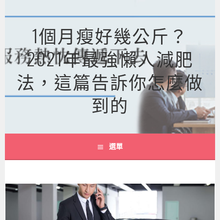
跳
至
1個月瘦好幾公斤？
主
要
2021年最強懶人減肥
內
容
法，這篇告訴你怎麼做
到的
選單