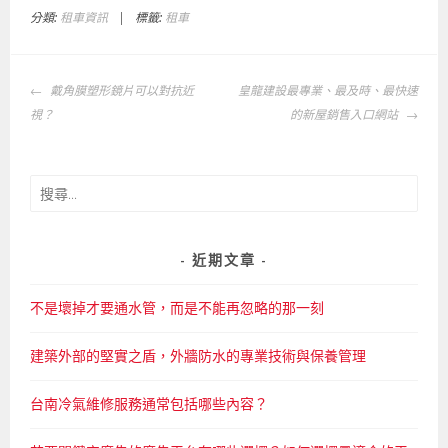
分類:
租車資訊
|
標籤:
租車
文
戴角膜塑形鏡片可以對抗近
皇龍建設最專業、最及時、最快速
章
視？
的新屋銷售入口網站
導
覽
搜
尋
關
鍵
近期文章
字:
不是壞掉才要通水管，而是不能再忽略的那一刻
建築外部的堅實之盾，外牆防水的專業技術與保養管理
台南冷氣維修服務通常包括哪些內容？