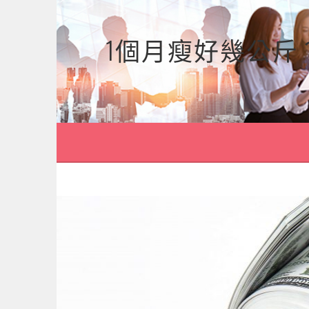
跳
至
1個月瘦好幾公斤
主
要
內
容