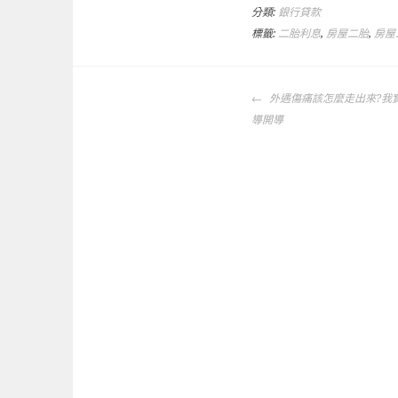
分類:
銀行貸款
標籤:
二胎利息
,
房屋二胎
,
房屋
文
外遇傷痛該怎麼走出來?我
章
導開導
導
覽