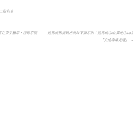
二胎利息
實在束手無策，請專家開
通馬桶馬桶飄出異味不要忍耐！通馬桶/抽化糞池/抽水
「交給專業處理」