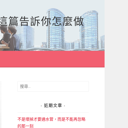
，這篇告訴你怎麼做
搜
尋
關
鍵
近期文章
字:
不是壞掉才要通水管，而是不能再忽略
的那一刻