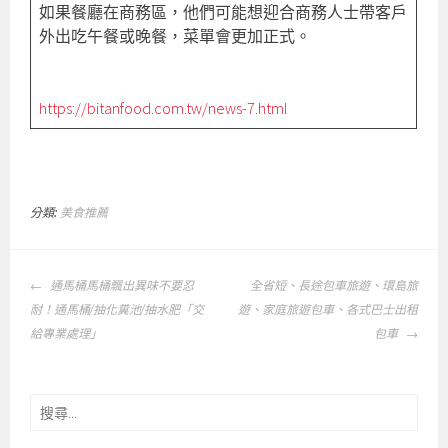
如果餐廳在商務區，他們可能想迎合商務人士帶客戶
外出吃午餐或晚餐，菜單會更加正式。
https://bitanfood.com.tw/news-7.html
分類:
美食推薦
文
通馬桶馬桶飄出異味不要忍
全省短、長途包車旅遊、環島旅
章
耐！通馬桶/抽化糞池/抽水肥「交
遊、家庭旅遊包車、各式巴士出租
導
給專業處理」
包車
覽
搜
尋