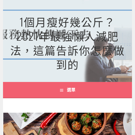
跳
至
1個月瘦好幾公斤？
主
要
2021年最強懶人減肥
內
容
法，這篇告訴你怎麼做
到的
選單