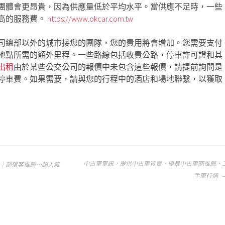
團體會更昂貴，因為供應量低於平均水平。當供應不足時，一些
高的服務費。
https://www.okcar.com.tw
司總部以外的城市接您的團隊，您的費用將會增加。您需要支付
地點所需的額外里程。一些路線包括收費公路，停車許可證和其
出租
由於某些公交公司的報價中未包含這些報價，請提前詢問是
停車費。如果需要，請與您的行程中的酒店和場地聯繫，以獲取
中古車車訊，提供中古車買賣、優良中古車商推薦、
｜部落客推薦～超人氣
手車行情