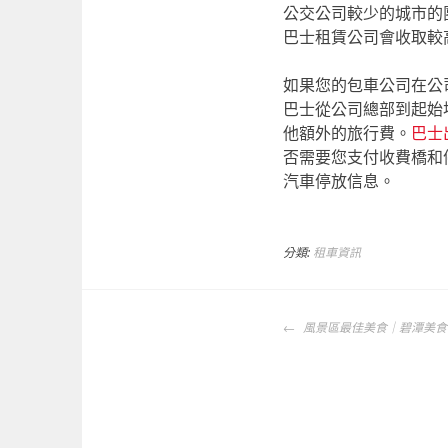
公交公司較少的城市的
巴士租賃公司會收取較
如果您的包車公司在公
巴士從公司總部到起始
他額外的旅行費。
巴士
否需要您支付收費橋和
汽車停放信息。
分類:
租車資訊
文
風景區最佳美食｜碧潭美食
章
導
覽