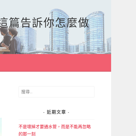
，這篇告訴你怎麼做
搜
尋
關
鍵
近期文章
字:
不是壞掉才要通水管，而是不能再忽略
的那一刻