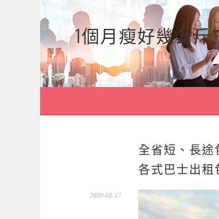
跳
至
1個月瘦好幾公斤
主
要
內
容
全省短、長途
各式巴士出租
2020-01-17