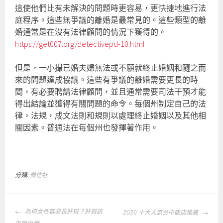
這使他們比有未解決的問題時更容易，更快捷地進行法
庭程序。這些無爭議的離婚是最常見的。這些類型的離
婚通常是在沒有法律顧問的情況下獲得的。
https://get007.org/detectivepd-10.html
但是，一小撮已婚夫婦無法或不願就終止婚姻和隨之而
來的問題達成協議。這些有爭議的離婚需要更長的時
間，有必要聘請法律顧問，並且通常需要司法干預才能
得出結論並獲得有關問題的命令。每個州制定自己的法
律，法規，成文法則和規則以處理終止婚姻以及其他相
關因素。普通法在每個州也發揮著作用。
分類:
徵信社
文
為何女性容易長肝斑？肝斑該
2020 十大人氣台中飯店推薦
章