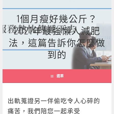
跳
至
1個月瘦好幾公斤？
主
要
2021年最強懶人減肥
內
容
法，這篇告訴你怎麼做
到的
選單
出軌蒐證另一伴偷吃令人心碎的
痛苦，我們陪您一起承受