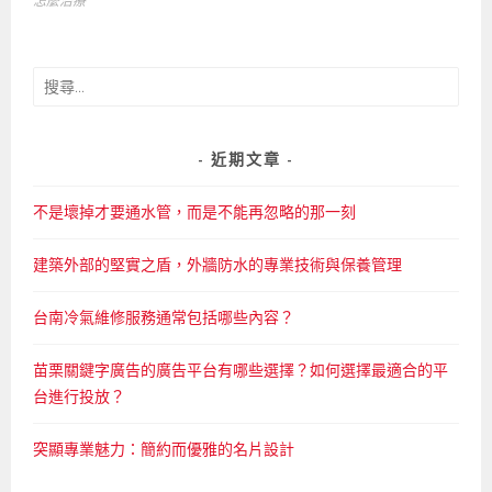
怎麼治療
導
覽
搜
尋
關
鍵
近期文章
字:
不是壞掉才要通水管，而是不能再忽略的那一刻
建築外部的堅實之盾，外牆防水的專業技術與保養管理
台南冷氣維修服務通常包括哪些內容？
苗栗關鍵字廣告的廣告平台有哪些選擇？如何選擇最適合的平
台進行投放？
突顯專業魅力：簡約而優雅的名片設計