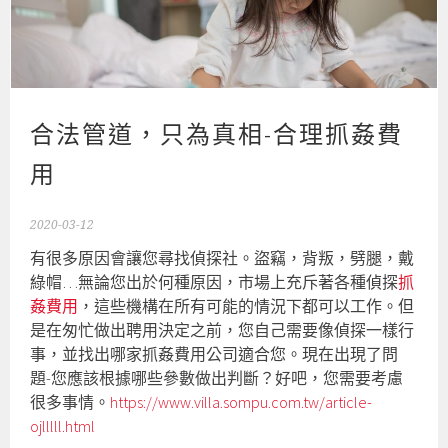
合法管道，只為真相-合理抓姦費
用
2020-03-12
有很多原因會讓您尋找偵探社。盜竊，背叛，劈腿，戴
綠帽…無論您出於何種原因，市場上充斥著各種偵探
抓
姦費用
，這些機構在所有可能的情況下都可以工作。但
是在匆忙做出聘用決定之前，您自己需要像偵探一樣行
事，並找出哪家抓姦費用公司適合您。現在出現了問
題-您應該根據哪些參數做出判斷？好吧，您需要考慮
很多事情。
https://www.villa.sompu.com.tw/article-
ojlllll.html