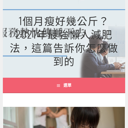
跳
至
1個月瘦好幾公斤？
主
要
2021年最強懶人減肥
內
容
法，這篇告訴你怎麼做
到的
選單