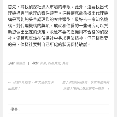
首先，尋找偵探社進入市場的年限。此外，還要找出代
理機構專門處理的案件類型。這將使您能夠找出代理機
構是否能夠妥善處理您的案件類型。最好去一家知名機
構。對代理機構的獎項，成就和信譽的一些研究可以幫
助您做出堅定的決定。永遠不要考慮僱用不合格的偵探
社。儘管您應該在偵探社中尋求專業精神，但同樣重要
的是，偵探社要對自己所處的狀況保持敏感。
分類:
徵信社
|
標籤:
抓姦
,
抓姦費用
,
費用
文
破解A片迷思！AV女優都是演
墾丁渡假飯店推薦，享受南臺灣的
章
出來的！
沙灘太陽與比基尼的唯一機會
導
覽
搜
尋