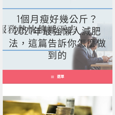
跳
至
1個月瘦好幾公斤？
主
要
2021年最強懶人減肥
內
容
法，這篇告訴你怎麼做
到的
選單