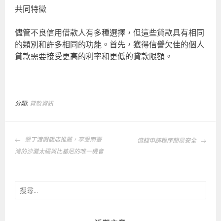
共同特徵
儘管不良信用借款人有多種選擇，但這些貸款具有相同
的類別和許多相同的功能。首先，獲得信譽欠佳的個人
貸款需要接受更高的利率和更低的貸款限額。
分類:
貸款資訊
文
墾丁渡假飯店推薦，享受南臺
借錢申請程序簡易安全
章
灣的沙灘太陽與比基尼的唯一機會
導
覽
搜
尋
關