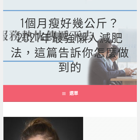
跳
至
1個月瘦好幾公斤？
主
要
2021年最強懶人減肥
內
容
法，這篇告訴你怎麼做
到的
選單