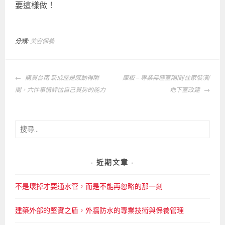
要這樣做！
分類:
美容保養
文
購買台南 新成屋是感動得瞬
庫板 – 專業無塵室隔間/住家裝潢/
章
間，六件事情評估自己買房的能力
地下室改建
導
覽
搜
尋
關
鍵
近期文章
字:
不是壞掉才要通水管，而是不能再忽略的那一刻
建築外部的堅實之盾，外牆防水的專業技術與保養管理