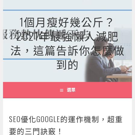
跳
至
1個月瘦好幾公斤？
主
要
2021年最強懶人減肥
內
容
法，這篇告訴你怎麼做
到的
選單
SEO優化GOOGLE的運作機制，超重
要的三門訣竅！