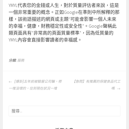
YMYL代表您的金錢或人生，對於質量評估者來說，這是
一個非常重要的概念。正如Google在準則中所解釋的那
樣，該術語描述的網頁或主題“可能會影響一個人未來
的幸福，健康，財務穩定性或安全性”。Google聲稱此
類頁面具有“非常高的頁面質量標準”，因為低質量的
YMYL內容會直接影響讀者的幸福感。
分類:
服務
文
[爆卦]五年前被驗屋公司騙，修
【急問】有推薦的保健食品代工
章
一堆沒壞的，住到現在狀況一堆
嗎
導
覽
搜
尋
關