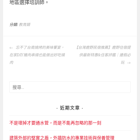
地區選擇培訓師。
分類:
教育類
文
忘不了台南燒烤的美味饗宴，
【台灣鹿野民宿推薦】鹿野住宿提
章
在家DIY豬肉串燒也能做出好吃燒
供最新特惠&住客評鑑｜連假必
導
肉
玩
覽
搜
尋
關
鍵
近期文章
字:
不是壞掉才要通水管，而是不能再忽略的那一刻
建築外部的堅實之盾，外牆防水的專業技術與保養管理