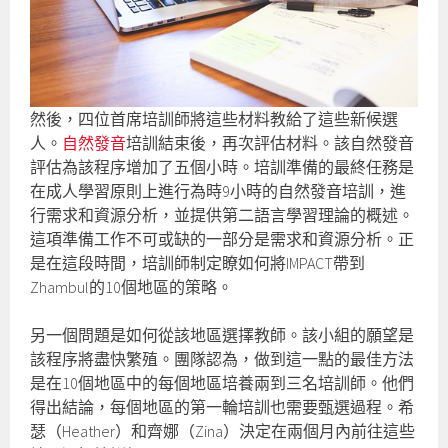
然後，四位首席培訓師將這些材料教給了這些新候選
人。
自然發音
培訓結束後，再次評估材料。該自然發音
評估為該程序增加了五個小時。培訓準備的最終任務是
在成人學習原則上進行為時9小時的自然發音培訓，進
行需求和資源分析，並提供第二語言學習理論的概述。
這項準備工作不可或缺的一部分是需求和資源分析。正
是在這段時間，培訓師制定瞭如何將IMPACT帶到
Zhambul的10個地區的策略。
另一個問題是如何從該地區選擇教師。該小組的願望是
該程序將盡快繁殖。團隊認為，做到這一點的最佳方法
是在10個地區中的每個地區培養兩到三名培訓師。他們
得出結論，每個地區的第一輪培訓也需要甄選過程。希
瑟（Heather）和齊娜（Zina）決定在兩個月內前往這些