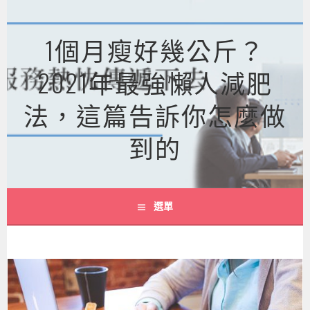
跳
至
1個月瘦好幾公斤？
主
要
2021年最強懶人減肥
內
容
法，這篇告訴你怎麼做
到的
選單