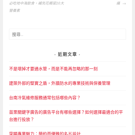
章
必吃地中海飲食，補充花椰菜10大
痛
導
營養素
覽
搜
尋
關
鍵
近期文章
字:
不是壞掉才要通水管，而是不能再忽略的那一刻
建築外部的堅實之盾，外牆防水的專業技術與保養管理
台南冷氣維修服務通常包括哪些內容？
苗栗關鍵字廣告的廣告平台有哪些選擇？如何選擇最適合的平
台進行投放？
突顯專業魅力：簡約而優雅的名片設計