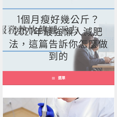
跳
至
1個月瘦好幾公斤？
主
要
2021年最強懶人減肥
內
容
法，這篇告訴你怎麼做
到的
選單