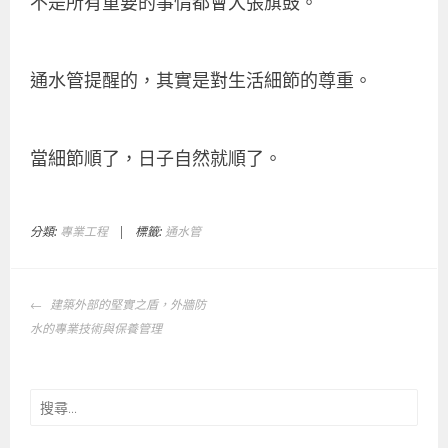
不是所有重要的事情都會大張旗鼓。
通水管提醒的，其實是對生活細節的尊重。
當細節順了，日子自然就順了。
分類:
專業工程
|
標籤:
通水管
文
建築外部的堅實之盾，外牆防
章
水的專業技術與保養管理
導
覽
搜
尋