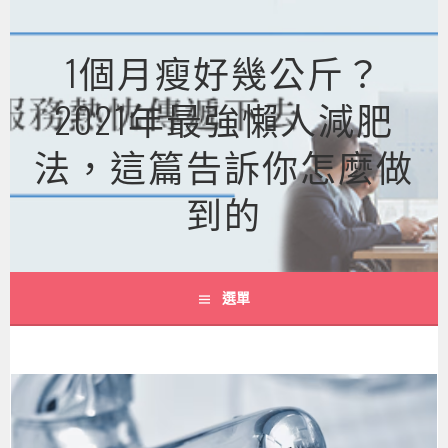
跳
至
1個月瘦好幾公斤？
主
要
2021年最強懶人減肥
內
容
法，這篇告訴你怎麼做
到的
選單