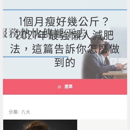
跳
至
1個月瘦好幾公斤？
主
要
2021年最強懶人減肥
內
容
法，這篇告訴你怎麼做
到的
選單
分類:
八大