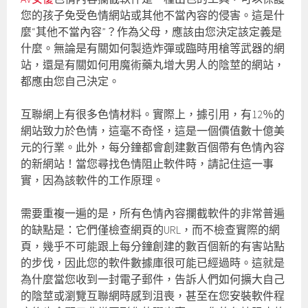
您的孩子免受色情網站或其他不當內容的侵害。這是什
麼“其他不當內容”？作為父母，應該由您決定該定義是
什麼。無論是有關如何製造炸彈或臨時用槍等武器的網
站，還是有關如何用魔術藥丸增大男人的陰莖的網站，
都應由您自己決定。
互聯網上有很多色情材料。實際上，據引用，有12％的
網站致力於色情，這毫不奇怪，這是一個價值數十億美
元的行業。此外，每分鐘都會創建數百個帶有色情內容
的新網站！當您尋找色情阻止軟件時，請記住這一事
實，因為該軟件的工作原理。
需要重複一遍的是，所有色情內容攔截軟件的非常普遍
的缺點是：它們僅檢查網頁的URL，而不檢查實際的網
頁，幾乎不可能跟上每分鐘創建的數百個新的有害站點
的步伐，因此您的軟件數據庫很可能已經過時。這就是
為什麼當您收到一封電子郵件，告訴人們如何擴大自己
的陰莖或瀏覽互聯網時感到沮喪，甚至在您安裝軟件程