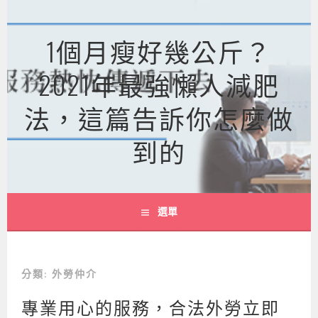
跳
至
1個月瘦好幾公斤？
主
要
2021年最強懶人減肥
內
容
法，這篇告訴你怎麼做
到的
選單
分類:
外勞仲介
專業用心的服務，合法外勞立即