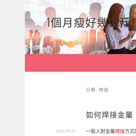
跳
至
1個月瘦好幾公斤
主
要
內
容
分類:
焊接
如何焊接金屬
一般人對金屬
焊接
方式
2019-09-12