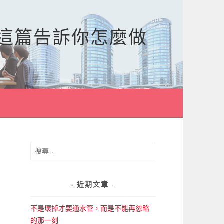
，這篇告訴你怎麼做
搜
尋
關
鍵
近期文章
字:
不是壞掉才要通水管，而是不能再忽略
的那一刻