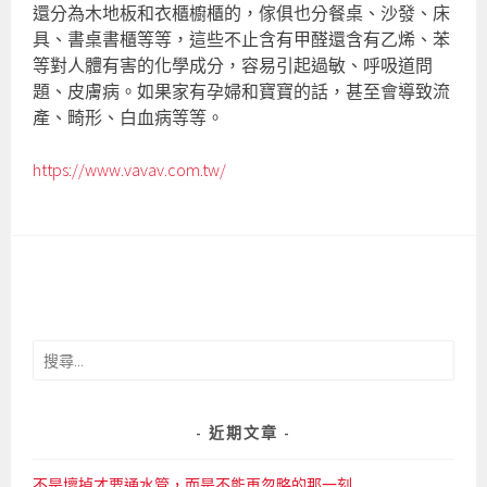
還分為木地板和衣櫃櫥櫃的，傢俱也分餐桌、沙發、床
具、書桌書櫃等等，這些不止含有甲醛還含有乙烯、苯
等對人體有害的化學成分，容易引起過敏、呼吸道問
題、皮膚病。如果家有孕婦和寶寶的話，甚至會導致流
產、畸形、白血病等等。
https://www.vavav.com.tw/
搜
尋
關
鍵
近期文章
字:
不是壞掉才要通水管，而是不能再忽略的那一刻