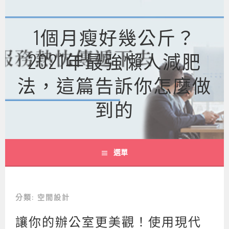
跳
至
1個月瘦好幾公斤？
主
要
2021年最強懶人減肥
內
容
法，這篇告訴你怎麼做
到的
選單
分類:
空間設計
讓你的辦公室更美觀！使用現代