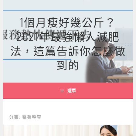
跳
至
1個月瘦好幾公斤？
主
要
2021年最強懶人減肥
內
容
法，這篇告訴你怎麼做
到的
選單
分類:
醫美整容