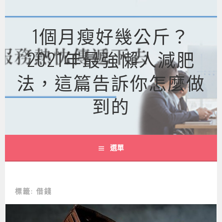
跳
至
1個月瘦好幾公斤？
主
要
2021年最強懶人減肥
內
容
法，這篇告訴你怎麼做
到的
選單
標籤:
借錢