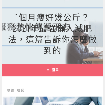
跳
至
1個月瘦好幾公斤？
主
要
2021年最強懶人減肥
內
容
法，這篇告訴你怎麼做
到的
選單
標籤:
律師