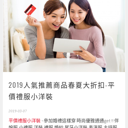
2019人氣推薦商品春夏大折扣-平
價禮服小洋裝
2019-03-07
平價禮服小洋裝
~參加婚禮這樣穿 時尚優雅通通get‎ !! 伴
娘服,小禮服,洋裝,禮服,婚紗,尾牙小洋裝,表演服,主持服,