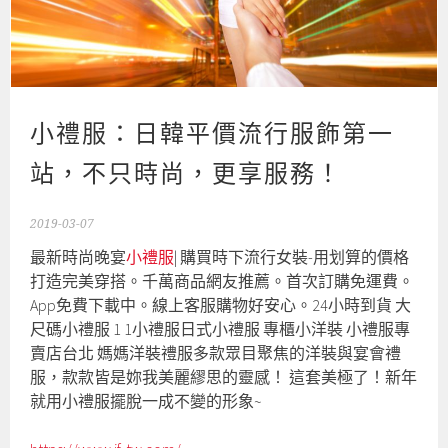
小禮服：日韓平價流行服飾第一
站，不只時尚，更享服務！
2019-03-07
最新時尚晚宴
小禮服
| 購買時下流行女裝-用划算的價格
打造完美穿搭。千萬商品網友推薦。首次訂購免運費。
App免費下載中。線上客服購物好安心。24小時到貨 大
尺碼小禮服 1 1小禮服日式小禮服 專櫃小洋裝 小禮服專
賣店台北 媽媽洋裝禮服多款眾目聚焦的洋裝與宴會禮
服，款款皆是妳我美麗繆思的靈感！ 這套美極了！新年
就用小禮服擺脫一成不變的形象~