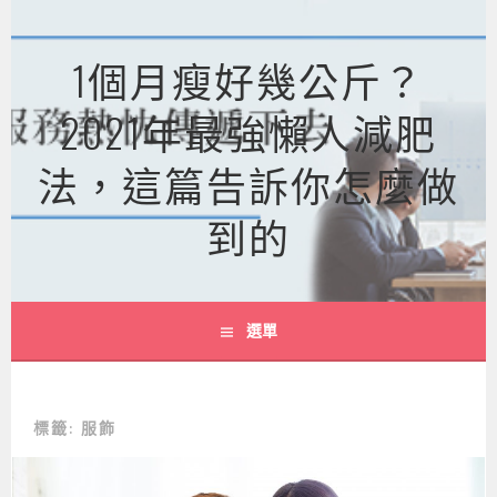
跳
至
1個月瘦好幾公斤？
主
要
2021年最強懶人減肥
內
容
法，這篇告訴你怎麼做
到的
選單
標籤:
服飾