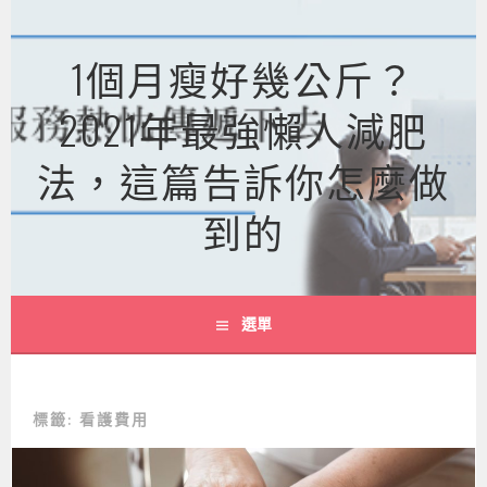
跳
至
1個月瘦好幾公斤？
主
要
2021年最強懶人減肥
內
容
法，這篇告訴你怎麼做
到的
選單
標籤:
看護費用