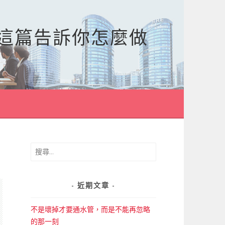
，這篇告訴你怎麼做
搜
尋
關
鍵
近期文章
字:
不是壞掉才要通水管，而是不能再忽略
的那一刻