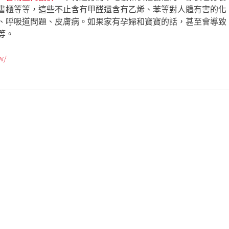
書櫃等等，這些不止含有甲醛還含有乙烯、苯等對人體有害的化
、呼吸道問題、皮膚病。如果家有孕婦和寶寶的話，甚至會導致
等。
w/