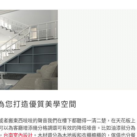
為您打造優質美學空間
或者搬東西吱吱的聲音我們在樓下都聽得一清二楚，在天花板上
可以為客廳增添幾分格調還可有效的降低噪音。比如油漆就分為
，
台南室內設計
。木材還分為木地板和衣櫃櫥櫃的，傢俱也分餐