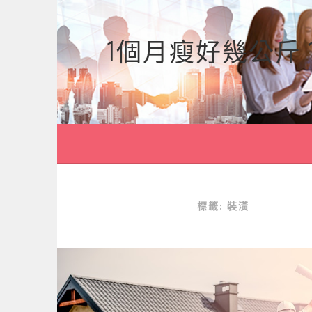
跳
至
1個月瘦好幾公斤
主
要
內
容
標籤:
裝潢