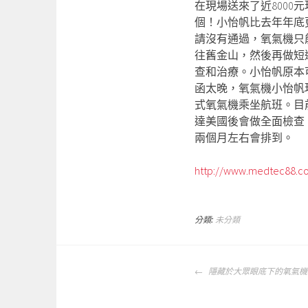
在現場送來了近800
個！小怡帆比去年年底
請沒有通過，氧氣機只
往舊金山，然後再做短
查和治療。小怡帆原本
函太晚，氧氣機小怡帆
式氧氣機乘坐航班。目
達美國後會做全面檢查
兩個月左右會排到。
http://www.medtec88.co
分類:
未分類
文
隱藏於大眾眼底下的氧氣機
章
導