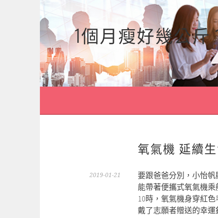
跳
至
1個月瘦好幾公斤
主
要
內
容
氧氣機 延續
要跟爸爸分別，小怡帆
2019-01-21
能帶著便攜式氧氣機乘
10時，氧氣機身穿紅
戴了志願者贈送的幸運