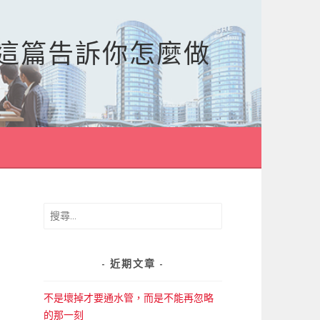
，這篇告訴你怎麼做
搜
尋
關
鍵
近期文章
字:
不是壞掉才要通水管，而是不能再忽略
的那一刻