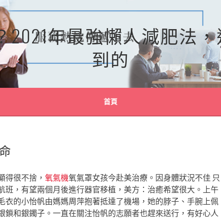
？2021年最強懶人減肥法
到的
首頁
生命
顯得很不捨，
氧氣機
氧氣罩女孩今赴美治療。因身體狀況不佳 只
航班，有望兩個月後進行器官移植，美方：治癒希望很大。上午
色毛衣的小怡帆由媽媽周萍抱著抵達了機場，她的脖子、手腕上佩
銀鎖和銀鐲子。一直在關注怡帆的志願者也趕來送行，有好心人