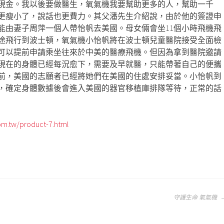
0元現金。我以後要做醫生，氧氣機我要幫助更多的人，幫助一千
更瘦小了，說話也更費力。其父潘先生介紹說，由於他的簽證申
能由妻子周萍一個人帶怡帆去美國。母女倆會坐11個小時飛機飛
途飛行到波士頓，氧氣機小怡帆將在波士頓兒童醫院接受全面檢
可以提前申請乘坐往來於中美的醫療飛機。但因為拿到醫院邀請
現在的身體已經每況愈下，需要及早就醫，只能帶著自己的便攜
前，美國的志願者已經將她們在美國的住處安排妥當。小怡帆到
，確定身體數據後會進入美國的器官移植庫排隊等待，正常的話
m.tw/product-7.html
守護生命 氧氣機